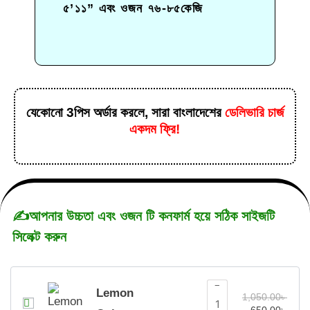
৫’১১”
এবং ওজন ৭৬-৮৫কেজি
যেকোনো 3পিস অর্ডার করলে, সারা বাংলাদেশের
ডেলিভারি চার্জ
একদম ফ্রি!
✍️আপনার উচ্চতা এবং ওজন টি কনফার্ম হয়ে সঠিক সাইজটি
সিলেক্ট করুন
−
Lemon
1,050.00
৳
650.00
৳