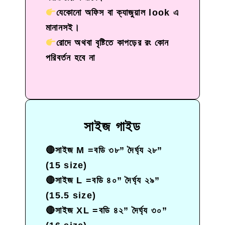
যেকোনো অফিস বা ক্যাজুয়াল look এ
মানানসই।
রোদে অথবা বৃষ্টিতে কাপড়ের রং কোন
পরিবর্তন হবে না
সাইজ গাইড​
🔴
সাইজ M =বডি ৩৮” দৈর্ঘ্য ২৮”
(15 size)
🔴
সাইজ L =বডি ৪০” দৈর্ঘ্য ২৯”
(15.5 size)
🔴
সাইজ XL =বডি ৪২” দৈর্ঘ্য ৩০”